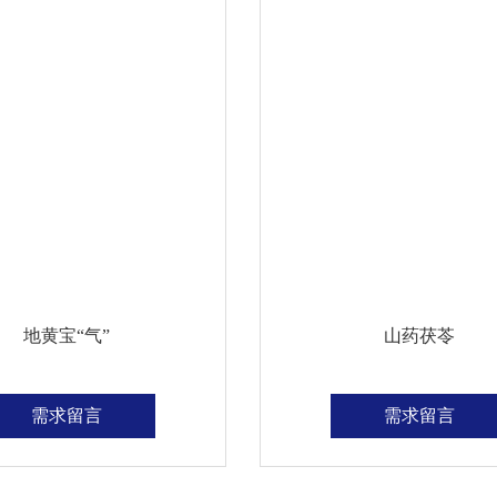
地黄宝“气”
山药茯苓
需求留言
需求留言