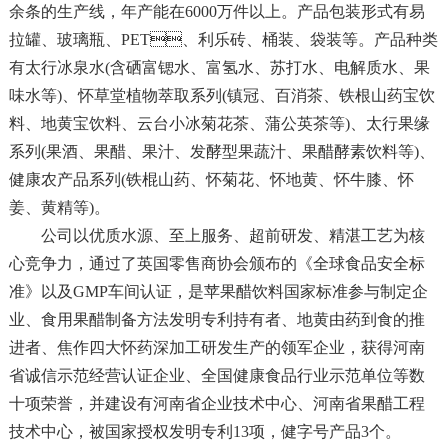
余条的生产线，年产能在6000万件以上。产品包装形式有易
拉罐、玻璃瓶、PET、利乐砖、桶装、袋装等。产品种类
有太行冰泉水(含硒富锶水、富氢水、苏打水、电解质水、果
味水等)、怀草堂植物萃取系列(镇冠、百消茶、铁根山药宝饮
料、地黄宝饮料、云台小冰菊花茶、蒲公英茶等)、太行果缘
系列(果酒、果醋、果汁、发酵型果蔬汁、果醋酵素饮料等)、
健康农产品系列(铁棍山药、怀菊花、怀地黄、怀牛膝、怀
姜、黄精等)。
公司以优质水源、至上服务、超前研发、精湛工艺为核
心竞争力，通过了英国零售商协会颁布的《全球食品安全标
准》以及GMP车间认证，是苹果醋饮料国家标准参与制定企
业、食用果醋制备方法发明专利持有者、地黄由药到食的推
进者、焦作四大怀药深加工研发生产的领军企业，获得河南
省诚信示范经营认证企业、全国健康食品行业示范单位等数
十项荣誉，并建设有河南省企业技术中心、河南省果醋工程
技术中心，被国家授权发明专利13项，健字号产品3个。