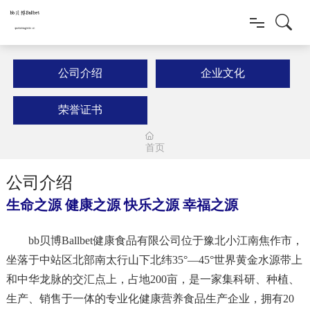
首页
公司介绍
企业文化
新质多福源
荣誉证书
新闻动态
首页
健康产品
公司介绍
生命之源 健康之源 快乐之源 幸福之源
科研创新
bb贝博Ballbet健康食品有限公司位于豫北小江南焦作市，
人才招聘
坐落于中站区北部南太行山下北纬35°—45°世界黄金水源带上
和中华龙脉的交汇点上，占地200亩，是一家集科研、种植、
联系我们
生产、销售于一体的专业化健康营养食品生产企业，拥有20