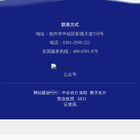
联系方式
地址：焦作市中站区影视大道559号
电话：0391-2950-222
全国服务热线：400-0391-878
公众号
网站建设：
中企动力
洛阳
数字名片
营业执照
SEO
云资讯