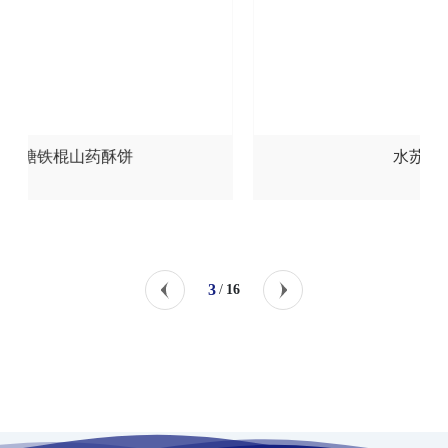
水苏糖固体饮料
3
16
/