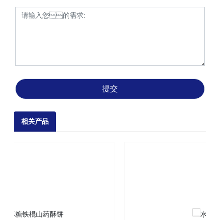
提交
相关产品