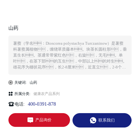
山药
薯蓣（学名：Dioscorea polystachya Turczaninow）是薯蓣
科薯蓣属植物，缠绕草质藤本。块茎长圆柱形，垂
直生长。茎通常带紫红色，右旋，无毛。单
叶，在茎下部的互生，中部以上的对生。
雄花序为穗状花序，长2-8厘米，近直立，2-8个着
生于叶腋。蒴果不反折；种子着生于每室中轴中部。花
期6-9月，果期7-11月。
关键词:
山药
所属分类:
健康农产品系列
400-0391-878
电话:
产品询价
联系我们