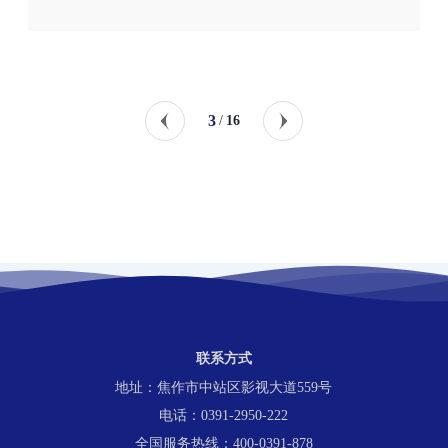
3
16
/
联系方式
地址：焦作市中站区影视大道559号
电话：0391-2950-222
全国服务热线：400-0391-878