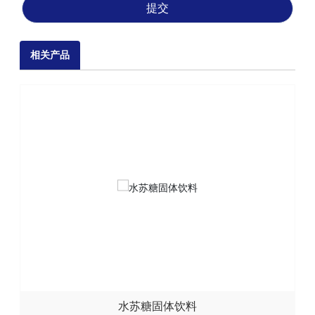
提交
相关产品
水苏糖固体饮料